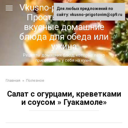
Перейти
Vkusno-prigotovim.ru -
Для любых предложений по
к
Простые, сытные,
сайту: vkusno-prigotovim@cp9.ru
контенту
вкусные домашние
блюда для обеда или
ужина
Рецепты домашних блюд, которые легко
приготовить у себя на кухне.
Главная
»
Полезное
Салат с огурцами, креветками
и соусом » Гуакамоле»