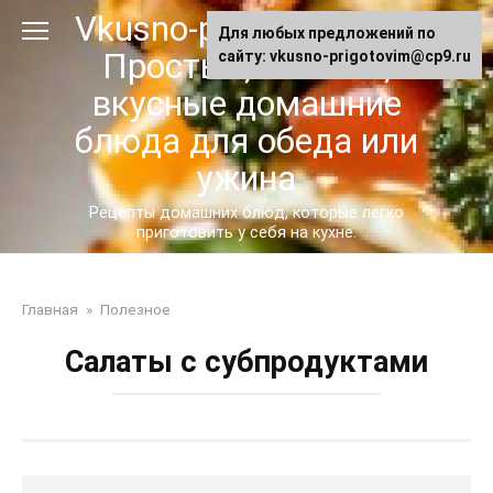
Перейти
Vkusno-prigotovim.ru -
Для любых предложений по
к
Простые, сытные,
сайту: vkusno-prigotovim@cp9.ru
контенту
вкусные домашние
блюда для обеда или
ужина
Рецепты домашних блюд, которые легко
приготовить у себя на кухне.
Главная
»
Полезное
Салаты с субпродуктами