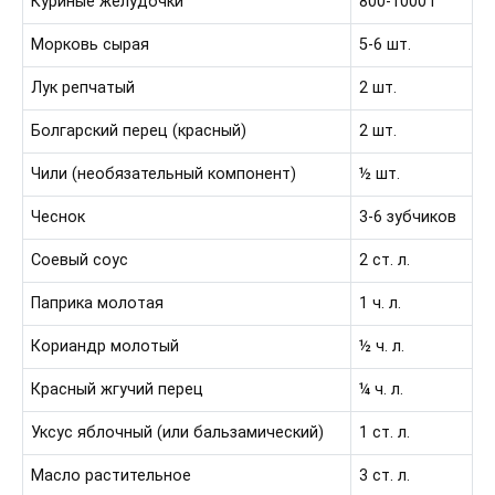
Куриные желудочки
800-1000 г
Морковь сырая
5-6 шт.
Лук репчатый
2 шт.
Болгарский перец (красный)
2 шт.
Чили (необязательный компонент)
½ шт.
Чеснок
3-6 зубчиков
Соевый соус
2 ст. л.
Паприка молотая
1 ч. л.
Кориандр молотый
½ ч. л.
Красный жгучий перец
¼ ч. л.
Уксус яблочный (или бальзамический)
1 ст. л.
Масло растительное
3 ст. л.