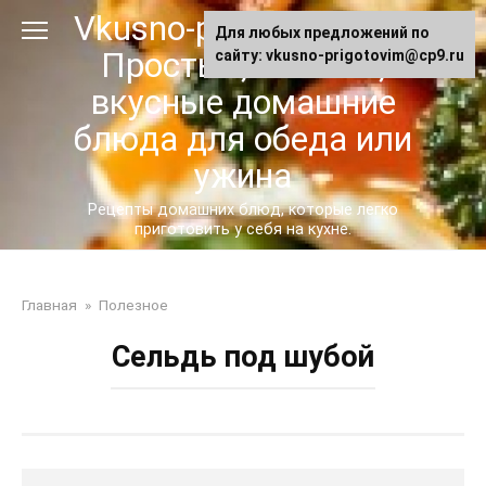
Перейти
Vkusno-prigotovim.ru -
Для любых предложений по
к
Простые, сытные,
сайту: vkusno-prigotovim@cp9.ru
контенту
вкусные домашние
блюда для обеда или
ужина
Рецепты домашних блюд, которые легко
приготовить у себя на кухне.
Главная
»
Полезное
Сельдь под шубой