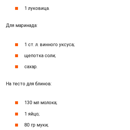
1 луковица.
Для маринада:
1 ст. л. винного уксуса;
щепотка соли;
сахар.
На тесто для блинов:
130 мл молока;
1 яйцо;
80 гр муки;