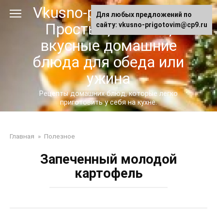
Перейти
Vkusno-prigotovim.ru -
Для любых предложений по
к
Простые, сытные,
сайту: vkusno-prigotovim@cp9.ru
контенту
вкусные домашние
блюда для обеда или
ужина
Рецепты домашних блюд, которые легко
приготовить у себя на кухне.
Главная
»
Полезное
Запеченный молодой
картофель