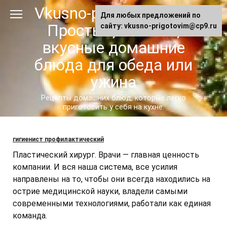
Перейти
Vkusno-prigotovim.ru -
Для любых предложений по
к
Простые, сытные,
сайту: vkusno-prigotovim@cp9.ru
контенту
вкусные домашние
блюда для обеда или
ужина
Рецепты домашних блюд, которые легко
приготовить у себя на кухне.
гигиенист профилактический
Пластический хирург. Врачи — главная ценность
компании. И вся наша система, все усилия
направлены на то, чтобы они всегда находились на
острие медицинской науки, владели самыми
современными технологиями, работали как единая
команда.