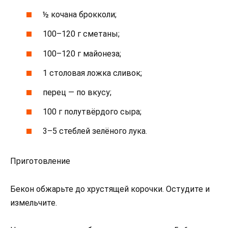
½ кочана брокколи;
100–120 г сметаны;
100–120 г майонеза;
1 столовая ложка сливок;
перец — по вкусу;
100 г полутвёрдого сыра;
3–5 стеблей зелёного лука.
Приготовление
Бекон обжарьте до хрустящей корочки. Остудите и
измельчите.