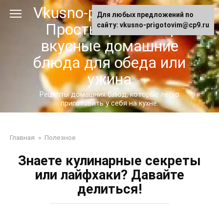
Перейти
Vkusno-prigotovim.ru -
Для любых предложений по
к
Простые, сытные,
сайту: vkusno-prigotovim@cp9.ru
контенту
вкусные домашние
блюда для обеда или
ужина
Рецепты домашних блюд, которые легко
приготовить у себя на кухне.
Главная
»
Полезное
Знаете кулинарные секреты
или лайфхаки? Давайте
делиться!