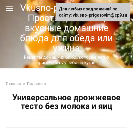
Перейти
Vkusno-prigotovim.ru -
Для любых предложений по
к
Простые, сытные,
сайту: vkusno-prigotovim@cp9.ru
контенту
вкусные домашние
блюда для обеда или
ужина
Рецепты домашних блюд, которые легко
приготовить у себя на кухне.
Главная
»
Полезное
Универсальное дрожжевое
тесто без молока и яиц