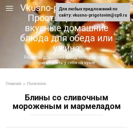
Перейти
Vkusno-prigotovim.ru -
Для любых предложений по
к
Простые, сытные,
сайту: vkusno-prigotovim@cp9.ru
контенту
вкусные домашние
блюда для обеда или
ужина
Рецепты домашних блюд, которые легко
приготовить у себя на кухне.
Главная
»
Полезное
Блины со сливочным
мороженым и мармеладом