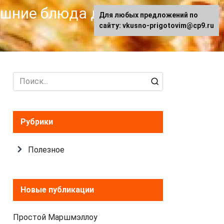
машние блюда для
Для любых предложений по
сайту: vkusno-prigotovim@cp9.ru
Search
for:
Рубрики
Полезное
Новые публикации
Простой Маршмэллоу