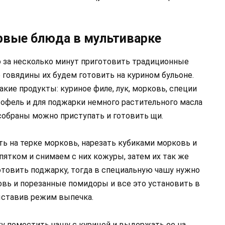
рвые блюда в мультиварке
 за несколько минут приготовить традиционные
 говядины их будем готовить на курином бульоне.
акие продукты: куриное филе, лук, морковь, специи
ртофель и для поджарки немного растительного масла
 собраны можно приступать и готовить щи.
ь на терке морковь, нарезать кубиками морковь и
ятком и снимаем с них кожуры, затем их так же
отовить поджарку, тогда в специальную чашу нужно
овь и порезанные помидоры и все это установить в
ыставив режим выпечка.
ку поместить чашу с курицей и выдержать ее на