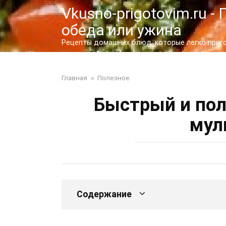
Перейти
Vkusno-prigotovim.ru 
к
обеда или ужина
контенту
Рецепты домашних блюд, которые легко пригот
Главная
»
Полезное
Быстрый и пол
мул
Содержание