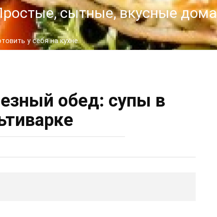
- Простые, сытные, вкусные до
овить у себя на кухне.
езный обед: супы в
ьтиварке