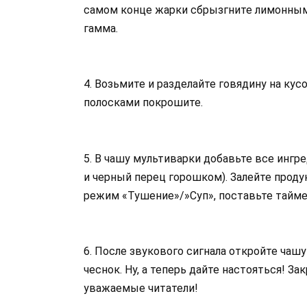
самом конце жарки сбрызгните лимонным
гамма.
4. Возьмите и разделайте говядину на кус
полосками покрошите.
5. В чашу мультиварки добавьте все ингре
и черный перец горошком). Залейте прод
режим «Тушение»/»Суп», поставьте таймер
6. После звукового сигнала откройте чаш
чеснок. Ну, а теперь дайте настояться! З
уважаемые читатели!