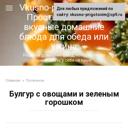
Перейти
Vkusno-prigotovim.ru -
Для любых предложений по
к
Простые, сытные,
сайту: vkusno-prigotovim@cp9.ru
контенту
вкусные домашние
блюда для обеда или
ужина
Рецепты домашних блюд, которые легко
приготовить у себя на кухне.
Главная
»
Полезное
Булгур с овощами и зеленым
горошком