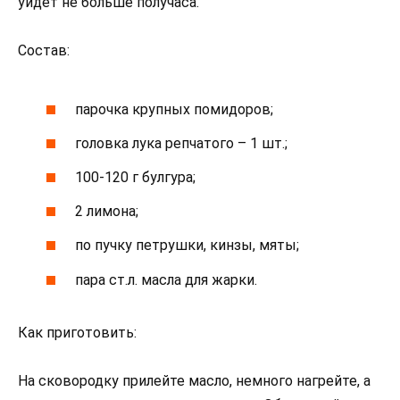
уйдет не больше получаса.
Состав:
парочка крупных помидоров;
головка лука репчатого – 1 шт.;
100-120 г булгура;
2 лимона;
по пучку петрушки, кинзы, мяты;
пара ст.л. масла для жарки.
Как приготовить:
На сковородку прилейте масло, немного нагрейте, а