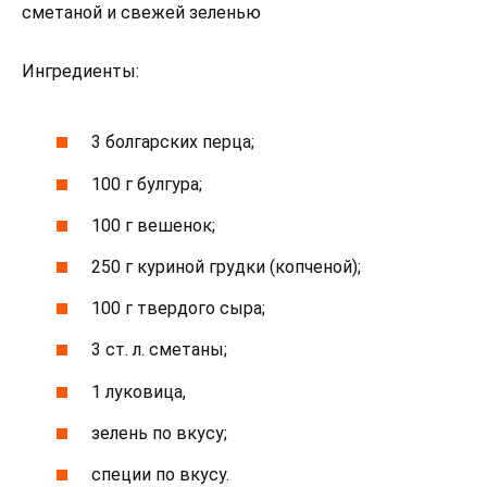
сметаной и свежей зеленью
Ингредиенты:
3 болгарских перца;
100 г булгура;
100 г вешенок;
250 г куриной грудки (копченой);
100 г твердого сыра;
3 ст. л. сметаны;
1 луковица,
зелень по вкусу;
специи по вкусу.