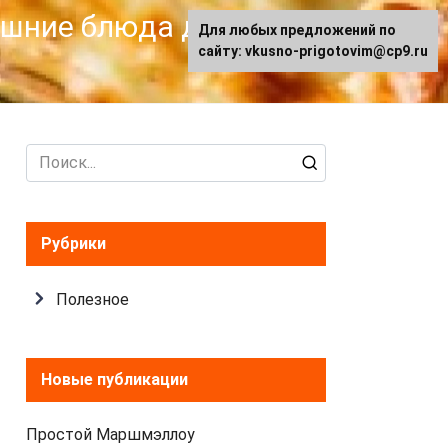
машние блюда для
Для любых предложений по
сайту: vkusno-prigotovim@cp9.ru
Search
for:
Рубрики
Полезное
Новые публикации
Простой Маршмэллоу