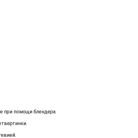
е при помощи блендера.
етвертинки.
тевией.