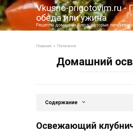
Перейти
Vkusno-prigotovim.ru 
к
обеда или ужина
контенту
Рецепты домашних блюд, которые легко пригот
Главная
»
Полезное
Домашний ос
Содержание
Освежающий клубни