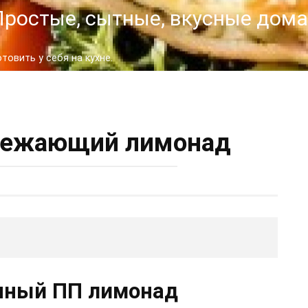
- Простые, сытные, вкусные до
овить у себя на кухне.
вежающий лимонад
чный ПП лимонад