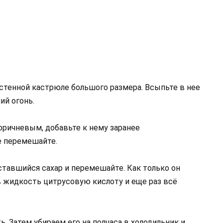
остенной кастрюле большого размера. Всыпьте в нее
ний огонь.
коричневым, добавьте к нему заранее
е перемешайте.
ставшийся сахар и перемешайте. Как только он
в жидкость цитрусовую кислоту и еще раз всё
. Затем убираем его на полчаса в холодильник и