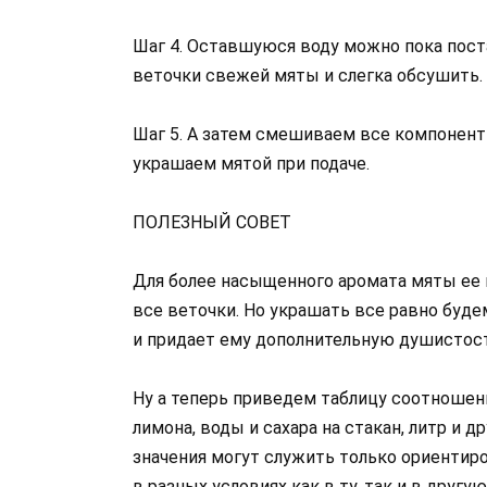
Шаг 4. Оставшуюся воду можно пока пост
веточки свежей мяты и слегка обсушить.
Шаг 5. А затем смешиваем все компоненты
украшаем мятой при подаче.
ПОЛЕЗНЫЙ СОВЕТ
Для более насыщенного аромата мяты ее 
все веточки. Но украшать все равно буде
и придает ему дополнительную душистост
Ну а теперь приведем таблицу соотношени
лимона, воды и сахара на стакан, литр и 
значения могут служить только ориентир
в разных условиях как в ту, так и в другую