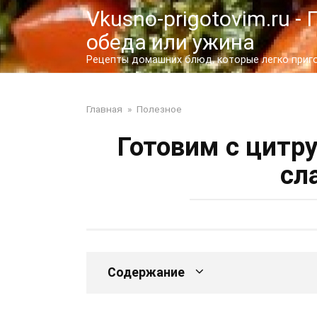
Перейти
Vkusno-prigotovim.ru 
к
обеда или ужина
контенту
Рецепты домашних блюд, которые легко пригот
Главная
»
Полезное
Готовим с цитр
сл
Содержание