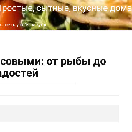
- Простые, сытные, вкусные до
овить у себя на кухне.
усовыми: от рыбы до
адостей