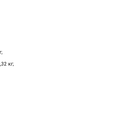
г;
32 кг;