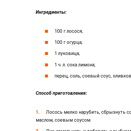
Ингредиенты:
100 г лосося;
100 г огурца;
1 луковица;
1 ч. л. сока лимона;
перец, соль, соевый соус, оливков
Способ приготовления:
Лосось мелко нарубить, сбрызнуть с
маслом, соевым соусом.