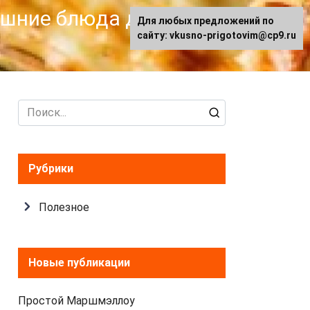
машние блюда для
Для любых предложений по
сайту: vkusno-prigotovim@cp9.ru
Search
for:
Рубрики
Полезное
Новые публикации
Простой Маршмэллоу