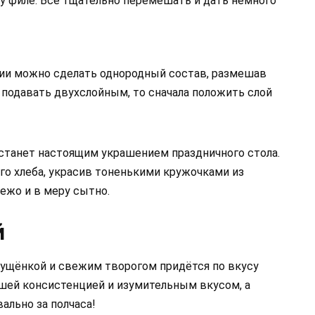
у филе. Все тщательно перемешать и дать немного
нии можно сделать однородный состав, размешав
 подавать двухслойным, то сначала положить слой
 станет настоящим украшением праздничного стола.
го хлеба, украсив тоненькими кружочками из
вежо и в меру сытно.
й
гущёнкой и свежим творогом придётся по вкусу
шей консистенцией и изумительным вкусом, а
ально за полчаса!