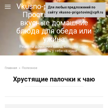
Перейти
Vkusno-prigotovim.ru -
Для любых предложений по
к
Простые, сытные,
сайту: vkusno-prigotovim@cp9.ru
контенту
вкусные домашние
блюда для обеда или
ужина
Рецепты домашних блюд, которые легко
приготовить у себя на кухне.
Главная
»
Полезное
Хрустящие палочки к чаю