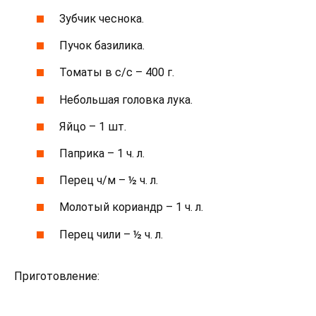
Зубчик чеснока.
Пучок базилика.
Томаты в с/с – 400 г.
Небольшая головка лука.
Яйцо – 1 шт.
Паприка – 1 ч. л.
Перец ч/м – ½ ч. л.
Молотый кориандр – 1 ч. л.
Перец чили – ½ ч. л.
Приготовление: