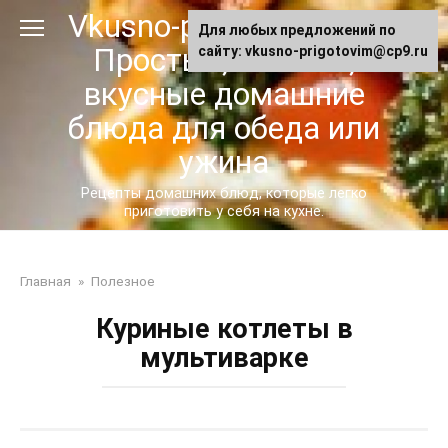
Перейти
Vkusno-prigotovim.ru -
Для любых предложений по
к
Простые, сытные,
сайту: vkusno-prigotovim@cp9.ru
контенту
вкусные домашние
блюда для обеда или
ужина
Рецепты домашних блюд, которые легко
приготовить у себя на кухне.
Главная
»
Полезное
Куриные котлеты в
мультиварке