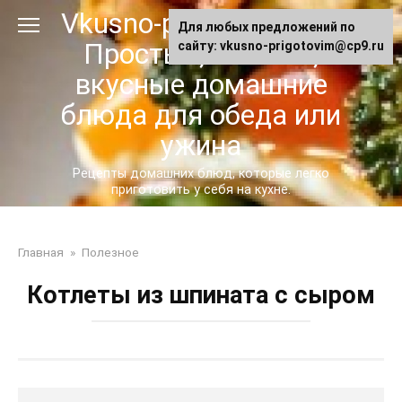
Перейти
Vkusno-prigotovim.ru -
Для любых предложений по
к
Простые, сытные,
сайту: vkusno-prigotovim@cp9.ru
контенту
вкусные домашние
блюда для обеда или
ужина
Рецепты домашних блюд, которые легко
приготовить у себя на кухне.
Главная
»
Полезное
Котлеты из шпината с сыром