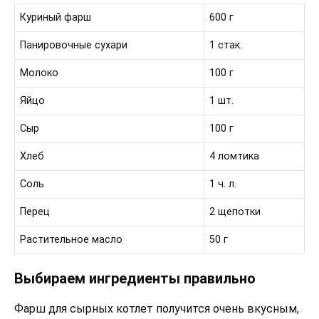
Куриный фарш
600 г
Панировочные сухари
1 стак.
Молоко
100 г
Яйцо
1 шт.
Сыр
100 г
Хлеб
4 ломтика
Соль
1 ч. л.
Перец
2 щепотки
Растительное масло
50 г
Выбираем ингредиенты правильно
Фарш для сырных котлет получится очень вкусным,