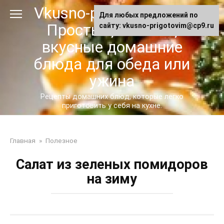
Перейти
Vkusno-prigotovim.ru -
Для любых предложений по
к
Простые, сытные,
сайту: vkusno-prigotovim@cp9.ru
контенту
вкусные домашние
блюда для обеда или
ужина
Рецепты домашних блюд, которые легко
приготовить у себя на кухне.
Главная
»
Полезное
Салат из зеленых помидоров
на зиму