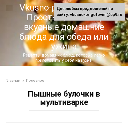
Перейти
Vkusno-prigotovim.ru -
Для любых предложений по
к
Простые, сытные,
сайту: vkusno-prigotovim@cp9.ru
контенту
вкусные домашние
блюда для обеда или
ужина
Рецепты домашних блюд, которые легко
приготовить у себя на кухне.
Главная
»
Полезное
Пышные булочки в
мультиварке