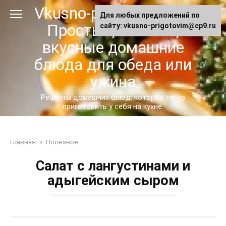
Перейти
Vkusno-prigotovim.ru -
Для любых предложений по
к
Простые, сытные,
сайту: vkusno-prigotovim@cp9.ru
контенту
вкусные домашние
блюда для обеда или
ужина
Рецепты домашних блюд, которые легко
приготовить у себя на кухне.
Главная
»
Полезное
Салат с лангустинами и
адыгейским сыром