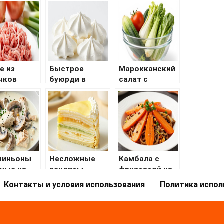
е из
Быстрое
Марокканский
чков
буюрди в
салат с
микроволновк
морковью и
е
апельсинами
пиньоны
Несложные
Камбала с
ные на
рецепты
фриттатой на
ороде со
бюджетных
овощах
Контакты и условия использования
Политика испол
аной
салатов