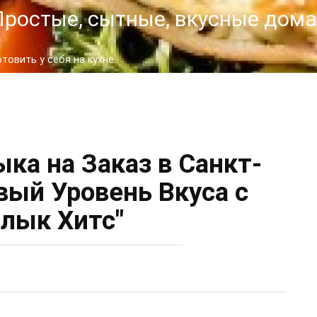
- Простые, сытные, вкусные до
овить у себя на кухне.
ка на Заказ в Санкт-
вый Уровень Вкуса с
лык Хитс"