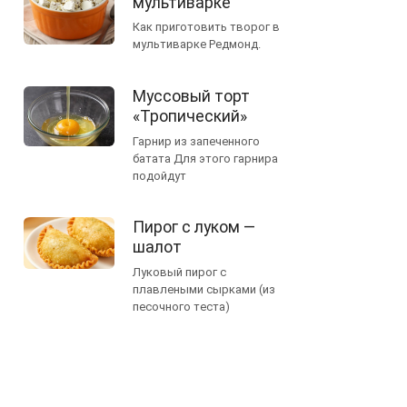
мультиварке
Как приготовить творог в
мультиварке Редмонд.
Муссовый торт
«Тропический»
Гарнир из запеченного
батата Для этого гарнира
подойдут
Пирог с луком —
шалот
Луковый пирог с
плавлеными сырками (из
песочного теста)