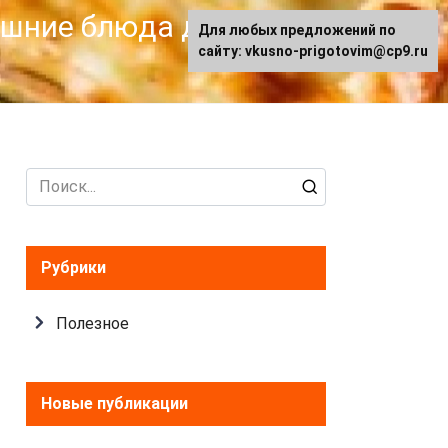
машние блюда для
Для любых предложений по
сайту: vkusno-prigotovim@cp9.ru
Search
for:
Рубрики
Полезное
Новые публикации