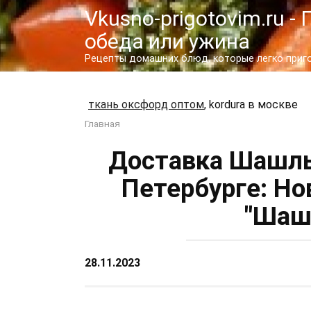
Перейти
Vkusno-prigotovim.ru 
к
обеда или ужина
контенту
Рецепты домашних блюд, которые легко пригот
ткань оксфорд оптом
, kordura в москве
Главная
Доставка Шашлы
Петербурге: Но
"Шаш
28.11.2023