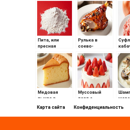
Пита, или
Рулька в
Суфл
пресная
соево-
каба
лепешка
горчичном
маринаде в
духовке
Медовая
Муссовый
Шам
тыква в
торт с
жаре
мультиварке
клубникой
сков
Карта сайта
Конфиденциальность
смет