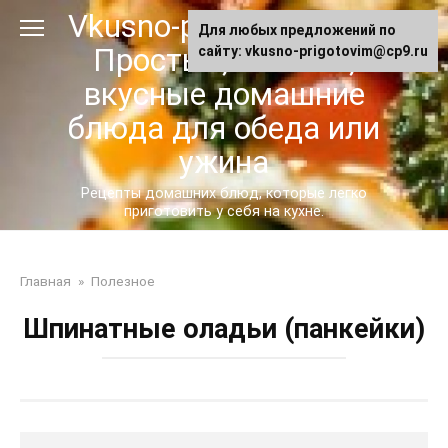
Перейти
Vkusno-prigotovim.ru -
Для любых предложений по
к
Простые, сытные,
сайту: vkusno-prigotovim@cp9.ru
контенту
вкусные домашние
блюда для обеда или
ужина
Рецепты домашних блюд, которые легко
приготовить у себя на кухне.
Главная
»
Полезное
Шпинатные оладьи (панкейки)