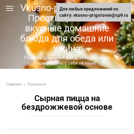
Перейти
Vkusno-prigotovim.ru -
Для любых предложений по
к
Простые, сытные,
сайту: vkusno-prigotovim@cp9.ru
контенту
вкусные домашние
блюда для обеда или
ужина
Рецепты домашних блюд, которые легко
приготовить у себя на кухне.
Главная
»
Полезное
Сырная пицца на
бездрожжевой основе