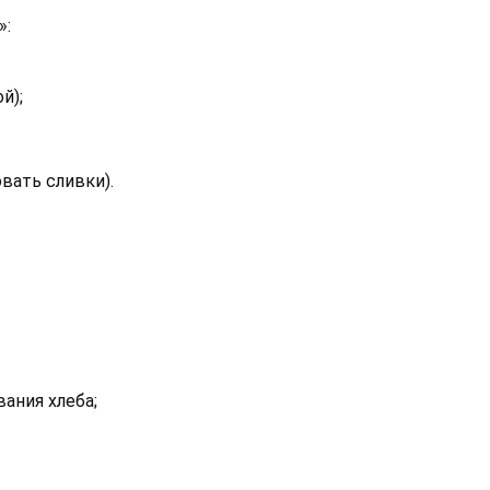
»:
й);
овать сливки).
ания хлеба;