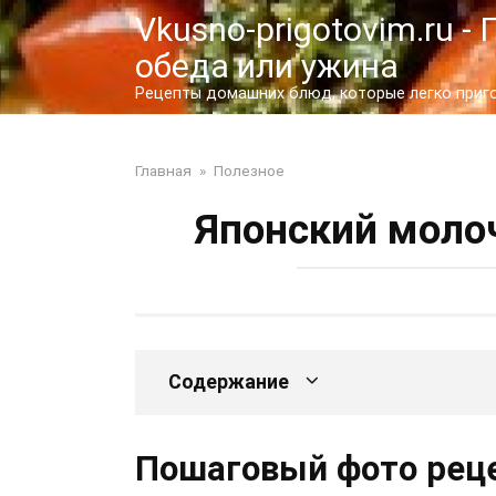
Перейти
Vkusno-prigotovim.ru 
к
обеда или ужина
контенту
Рецепты домашних блюд, которые легко пригот
Главная
»
Полезное
Японский моло
Содержание
Пошаговый фото реце