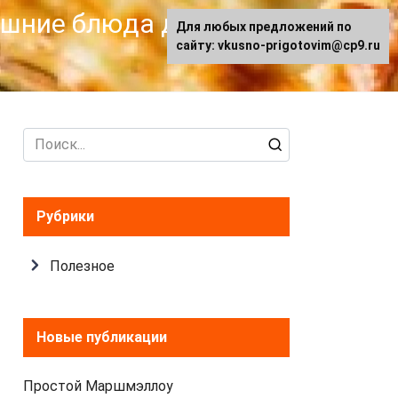
машние блюда для
Для любых предложений по
сайту: vkusno-prigotovim@cp9.ru
Search
for:
Рубрики
Полезное
Новые публикации
Простой Маршмэллоу