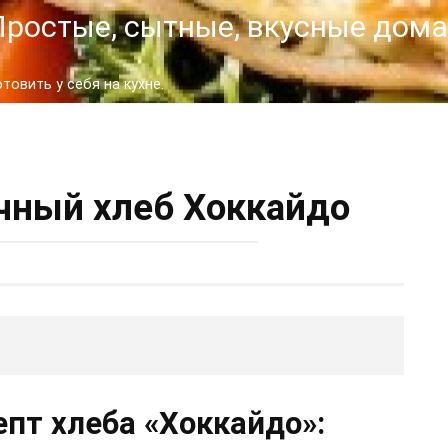
- Простые, сытные, вкусные до
овить у себя на кухне.
чный хлеб Хоккайдо
пт хлеба «Хоккайдо»: