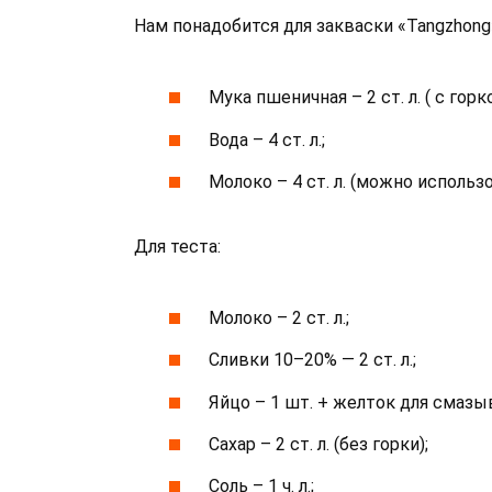
Нам понадобится для закваски «Tangzhong
Мука пшеничная – 2 ст. л. ( с горко
Вода – 4 ст. л.;
Молоко – 4 ст. л. (можно использ
Для теста:
Молоко – 2 ст. л.;
Сливки 10–20% — 2 ст. л.;
Яйцо – 1 шт. + желток для смазыв
Сахар – 2 ст. л. (без горки);
Соль – 1 ч. л.;