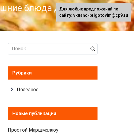
машние блюда для
Для любых предложений по
сайту: vkusno-prigotovim@cp9.ru
Search
for:
Рубрики
Полезное
Новые публикации
Простой Маршмэллоу