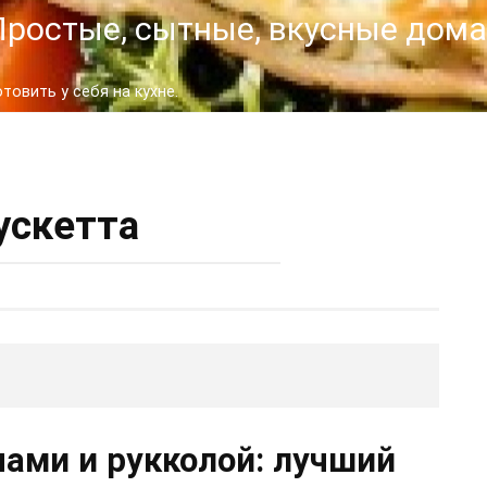
- Простые, сытные, вкусные до
овить у себя на кухне.
ускетта
нами и рукколой: лучший