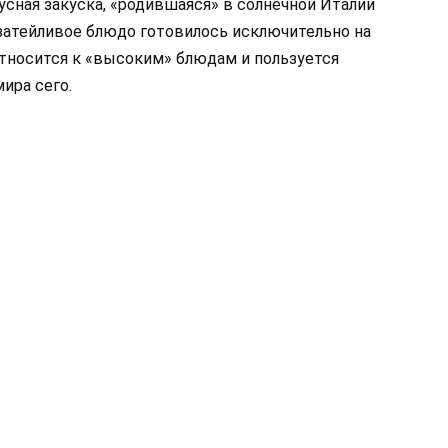
кусная закуска, «родившаяся» в солнечной Италии
езатейливое блюдо готовилось исключительно на
относится к «высоким» блюдам и пользуется
ира сего.