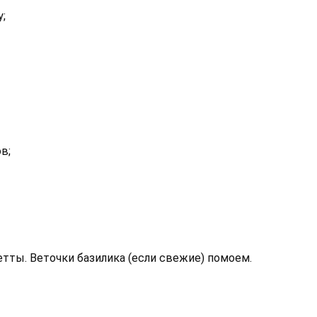
;
в;
тты. Веточки базилика (если свежие) помоем.