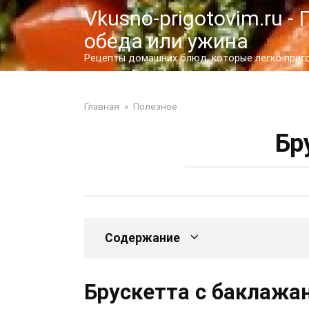
Перейти
Vkusno-prigotovim.ru 
к
обеда или ужина
контенту
Рецепты домашних блюд, которые легко пригот
Главная
»
Полезное
Бр
Содержание
Брускетта с баклажа