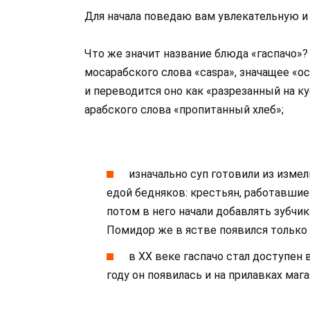
Для начала поведаю вам увлекательную и
Что же значит название блюда «гаспачо»?
мосарабского слова «caspa», значащее «ос
и переводится оно как «разрезанный на к
арабского слова «пропитанный хлеб»;
изначально суп готовили из измел
едой бедняков: крестьян, работавшие 
потом в него начали добавлять зубчик
Помидор же в ястве появился только 
в ХХ веке гаспачо стал доступен 
году он появилась и на прилавках маг