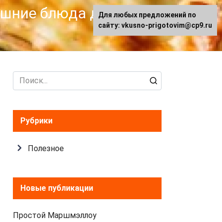
машние блюда для
Для любых предложений по
сайту: vkusno-prigotovim@cp9.ru
Search
for:
Рубрики
Полезное
Новые публикации
Простой Маршмэллоу