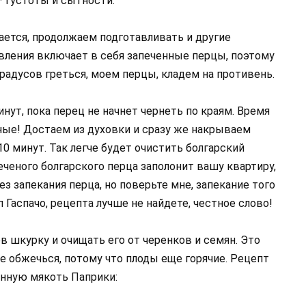
— густоты и сытности.
ается, продолжаем подготавливать и другие
овления включает в себя запеченные перцы, поэтому
градусов греться, моем перцы, кладем на противень.
нут, пока перец не начнет чернеть по краям. Время
зные! Достаем из духовки и сразу же накрываем
0 минут. Так легче будет очистить болгарский
еченого болгарского перца заполонит вашу квартиру,
з запекания перца, но поверьте мне, запекание того
п Гаспачо, рецепта лучше не найдете, честное слово!
в шкурку и очищать его от черенков и семян. Это
не обжечься, потому что плоды еще горячие. Рецепт
енную мякоть Паприки: