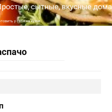
- Простые, сытные, вкусные до
овить у себя на кухне.
аспачо
п