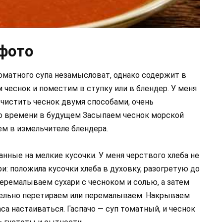
фото
томатного супа незамысловат, однако содержит в
 чеснок и поместим в ступку или в блендер. У меня
очистить чеснок двумя способами, очень
о времени в будущем Засыпаем чеснок морской
ем в измельчителе блендера.
анные на мелкие кусочки. У меня черствого хлеба не
и: положила кусочки хлеба в духовку, разогретую до
Перемалываем сухари с чесноком и солью, а затем
тельно перетираем или перемалываем. Накрываем
аса настаиваться. Гаспачо — суп томатный, и чеснок