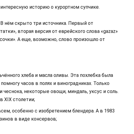
 интересную историю о курортном супчике.
 В нём скрыто три источника. Первый от
татки», вторая версия от еврейского слова «gazaz»
усочки». А еще, возможно, слово произошло от
ьчённого хлеба и масла оливы. Эта похлебка была
помногу часов в полях и виноградниках. Только
и чеснока, некоторые овощи, миндаль, уксус и соль.
в XIX столетии;
всем, особенно с изобретением блендера. А в 1983
азинов в виде консервов;