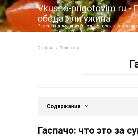
Перейти
Vkusno-prigotovim.ru 
к
обеда или ужина
контенту
Рецепты домашних блюд, которые легко пригот
Главная
»
Полезное
Г
Содержание
Гаспачо: что это за су