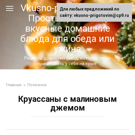
Перейти
Vkusno-prigotovim.ru -
Для любых предложений по
к
Простые, сытные,
сайту: vkusno-prigotovim@cp9.ru
контенту
вкусные домашние
блюда для обеда или
ужина
Рецепты домашних блюд, которые легко
приготовить у себя на кухне.
Главная
»
Полезное
Круассаны с малиновым
джемом