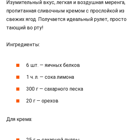
Изумительный вкус, легкая и воздушная меренга,
пропитанная сливочным кремом с прослойкой из
свежих ягод. Получается идеальный рулет, просто
тающий во рту!
Ингредиенты:
6 шт. — яичных белков
1 ч. л. — сока лимона
300 г — сахарного песка
20 г — орехов
Для крема:
25 г — сахарной пудры