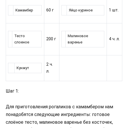
60 г
1 шт.
Камамбер
Яйцо куриное
Тесто
Малиновое
200 г
4 ч. л.
слоеное
варенье
2 ч.
Кунжут
л.
Шаг 1:
Для приготовления рогаликов с камамбером нам
понадобятся следующие ингредиенты: готовое
слоёное тесто, малиновое варенье без косточек,