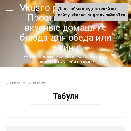
Перейти
Vkusno-prigotovim.ru -
Для любых предложений по
к
Простые, сытные,
сайту: vkusno-prigotovim@cp9.ru
контенту
вкусные домашние
блюда для обеда или
ужина
Рецепты домашних блюд, которые легко
приготовить у себя на кухне.
Главная
»
Полезное
Табули