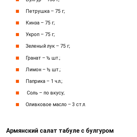
Петрушка – 75 г;
Кинза – 75 г;
Укроп – 75 г;
Зеленый лук – 75 г;
Гранат – ½ шт.;
Лимон – ½ шт.;
Паприка – 1 ч.л.;
Соль – по вкусу;
Оливковое масло – 3 ст.л.
Армянский салат табуле с булгуром