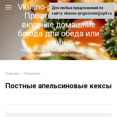
Перейти
Vkusno-prigotovim.ru -
Для любых предложений по
к
Простые, сытные,
сайту: vkusno-prigotovim@cp9.ru
контенту
вкусные домашние
блюда для обеда или
ужина
Рецепты домашних блюд, которые легко
приготовить у себя на кухне.
Главная
»
Полезное
Постные апельсиновые кексы