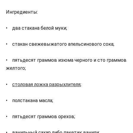
Ингредиенты:
• два стакана белой муки;
• стакан свежевыжатого апельсинового сока;
• пятьдесят граммов изюма черного и сто граммов
желтого;
•
столовая ложка разрыхлителя
;
• полстакана масла;
• пятьдесят граммов орехов;
• ванильный сахар либо пакетик ванили;