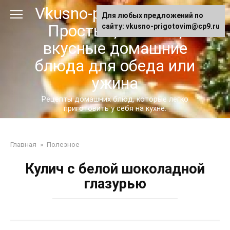
Перейти
Vkusno-prigotovim.ru -
Для любых предложений по
к
Простые, сытные,
сайту: vkusno-prigotovim@cp9.ru
контенту
вкусные домашние
блюда для обеда или
ужина
Рецепты домашних блюд, которые легко
приготовить у себя на кухне.
Главная
»
Полезное
Кулич с белой шоколадной
глазурью