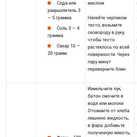
Сода или
маслом.
разрыхлитель 3
— 5 грамма.
Налейте черпаком
тесто, возьмите
Соль 3 — 4
сковороду в руку,
грамма.
чтобы тесто
Сахар 10 —
растеклось по всей
20 грамм.
поверхности. Через
пару минут
переверните блин
Измельчите лук,
батон смочите в
воде или молоке.
Отожмите от хлеба
лишнюю жидкость,
в фарш добавьте
полученную мякоть,