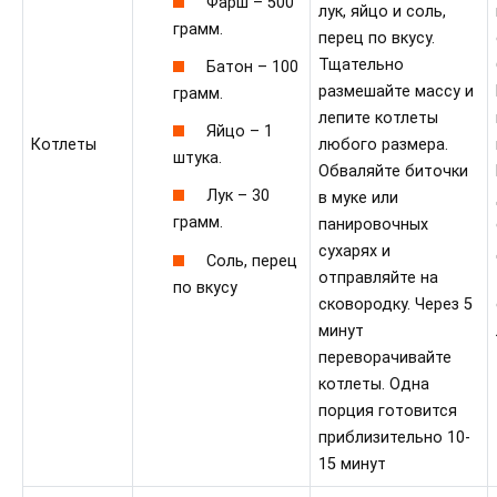
Фарш – 500
лук, яйцо и соль,
грамм.
перец по вкусу.
Тщательно
Батон – 100
размешайте массу и
грамм.
лепите котлеты
Яйцо – 1
Котлеты
любого размера.
штука.
Обваляйте биточки
Лук – 30
в муке или
грамм.
панировочных
сухарях и
Соль, перец
отправляйте на
по вкусу
сковородку. Через 5
минут
переворачивайте
котлеты. Одна
порция готовится
приблизительно 10-
15 минут